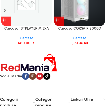
Carcasa 1STPLAYER MI2-A
Carcasa CORSAIR 2000D
Mid Tower NEGRU
Airflow RGB Mini-ITX NEGRU
Carcase
Carcase
480.00
lei
1,151.36
lei
Social Media
Categorii
Categorii
Linkuri Utile
produse
produse