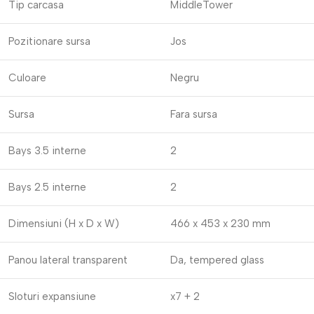
Tip carcasa
MiddleTower
Pozitionare sursa
Jos
Culoare
Negru
Sursa
Fara sursa
Bays 3.5 interne
2
Bays 2.5 interne
2
Dimensiuni (H x D x W)
466 x 453 x 230 mm
Panou lateral transparent
Da, tempered glass
Sloturi expansiune
x7 + 2