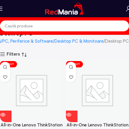
Desktop PC
ă
PC, Periferice & Software
Desktop PC & Monitoare
Desktop PC
Filters
VÎNDUT
VÎNDUT
All-in-One Lenovo ThinkStation
All-in-One Lenovo ThinkStation