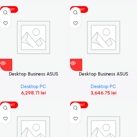
VÎNDUT
VÎNDUT
Desktop Business ASUS
Desktop Business ASUS
ExpertCenter D5,
ExpertCenter D5, D500SE-
Desktop PC
Desktop PC
D500SD_CZ-712700023X,
3131001810,512GB M.2 2280
6,298.71
lei
3,646.75
lei
512GB M.2NVMe™ PCIe® 3.0
NVMe™ PCIe®
VÎNDUT
VÎNDUT