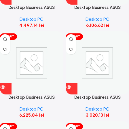
Desktop Business ASUS
Desktop Business ASUS
ExpertCenter D5 Mini Tower,
ExpertCenter D5 Mini Tower,
Desktop PC
Desktop PC
D500MER-5144000300,
D500MER-7147000180, 512GB
4,497.14
lei
6,106.62
lei
512GB M.2
M.2
VÎNDUT
VÎNDUT
Desktop Business ASUS
Desktop Business ASUS
ExpertCenter D5 Mini Tower,
ExpertCenter D5 SFF, D500SE-
Desktop PC
Desktop PC
D500MER-7147000210, 1TB
3131001220, 512GB M.2 2280
6,225.84
lei
3,020.13
lei
M.2
VÎNDUT
VÎNDUT