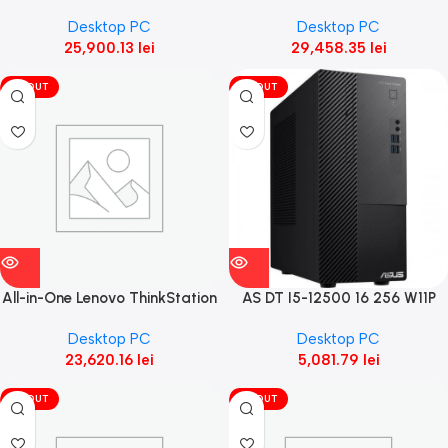
P3 Tower Tower, Intel® Core™
P3 Tower Tower, Intel® Core™
Desktop PC
Desktop PC
i7-14700K, 20C
i9-14900K, 24C
25,900.13
lei
29,458.35
lei
VÎNDUT
VÎNDUT
All-in-One Lenovo ThinkStation
AS DT I5-12500 16 256 W11P
P3 Ultra SFF SFF, Intel® Core™
Desktop PC
Desktop PC
i9-14900,
23,620.16
lei
5,081.79
lei
VÎNDUT
VÎNDUT