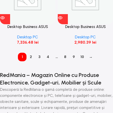
Desktop Business ASUS
Desktop Business ASUS
ExpertCenter D5, D500SE-
ExpertCenter D5, D500SER-
Desktop PC
Desktop PC
7137001320,1TB M.2 2280
3131000070, 512GB M.22280
7,336.48
lei
2,980.39
lei
NVMe™ PCIe®
NVMe™ PCIe®
1
2
3
4
…
8
9
10
→
RedMania – Magazin Online cu Produse
Electronice, Gadget-uri, Mobilier și Scule
Descoperă la RedMania o gamă completă de produse online:
componente electronice și PC, telefoane și gadget-uri, mobilier,
obiecte sanitare, scule și echipamente, produse de amenajări
interioare și exterioare. Livrare rapidă, prețuri competitive și