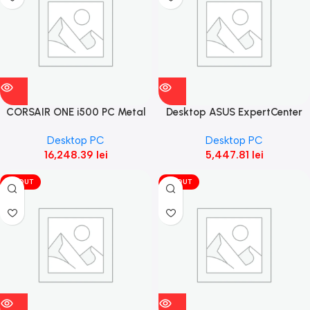
CORSAIR ONE i500 PC Metal
Desktop ASUS ExpertCenter
Dark (14700/4070
D7 Mini Tower, D700MER-
Desktop PC
Desktop PC
Super/32GB D5/1TBM.2) (PE)
5144000240, 512GB M.2 2280
16,248.39
lei
5,447.81
lei
VÎNDUT
VÎNDUT