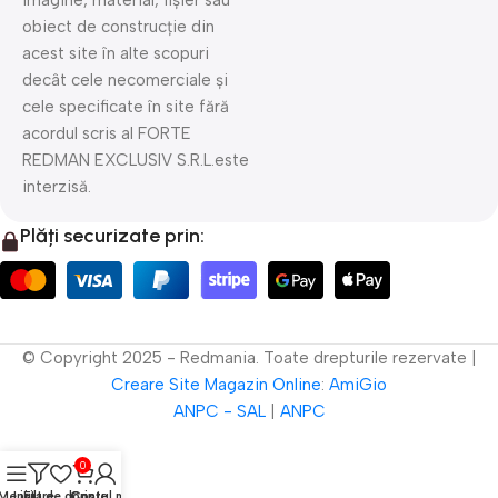
imagine, material, fișier sau
obiect de construcție din
acest site în alte scopuri
decât cele necomerciale și
cele specificate în site fără
acordul scris al FORTE
REDMAN EXCLUSIV S.R.L.este
interzisă.
Plăți securizate prin:
© Copyright 2025 - Redmania. Toate drepturile rezervate |
Creare Site
Magazin Online
:
AmiGio
ANPC - SAL
|
ANPC
0
Meniu
Lista de dorințe
Filtre
Contul meu
Coș