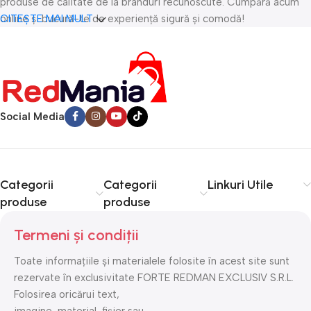
produse de calitate de la branduri recunoscute. Cumpără acum
online și bucură-te de experiență sigură și comodă!
CITEȘTE MAI MULT
Social Media
Categorii
Categorii
Linkuri Utile
produse
produse
Termeni și condiții
Toate informațiile și materialele folosite în acest site sunt
rezervate în exclusivitate FORTE REDMAN EXCLUSIV S.R.L.
Folosirea oricărui text,