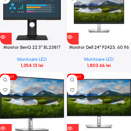
Monitor BenQ 22.5" BL2381T
Monitor Dell 24" P2423, 60.96
cm, TFT LCD IPS, 1920
Monitoare LED
Monitoare LED
1,354.13
lei
1,803.66
lei
VÎNDUT
VÎNDUT