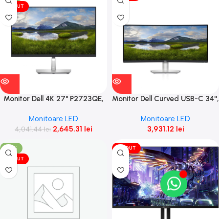
VÎNDUT
Monitor Dell 4K 27" P2723QE,
Monitor Dell Curved USB-C 34'',
68.47 cm, TFT LCD IPS,
3440 x 1440, TFT LCD,
Monitoare LED
Monitoare LED
2,645.31
lei
3,931.12
lei
4,041.44
lei
-43%
VÎNDUT
VÎNDUT