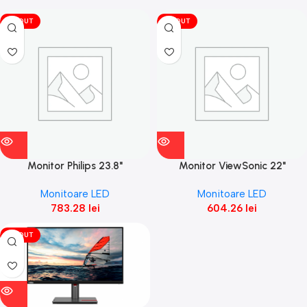
VÎNDUT
VÎNDUT
Monitor Philips 23.8"
Monitor ViewSonic 22"
24E1N1100A/00
VA2215-H
Monitoare LED
Monitoare LED
783.28
lei
604.26
lei
VÎNDUT