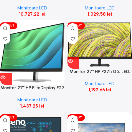
gaming monitor diagonala
IPS, FHD 1920×1080, 16:9,
Monitoare LED
Monitoare LED
31.5", 699.48 x 394.73
10,727.22
lei
1,029.58
lei
VÎNDUT
VÎNDUT
Monitor 27" HP P27h G5, LED,
IPS, FHD 1920×1080, Black,
Monitoare LED
Monitor 27" HP EliteDisplay E27
1,192.66
lei
G5, LED, IPS, FHD 1920×1080,
Monitoare LED
1,437.25
lei
VÎNDUT
VÎNDUT