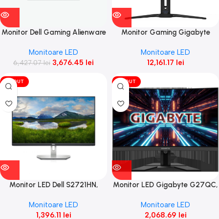
Monitor Dell Gaming Alienware
Monitor Gaming Gigabyte
27" AW2725DF 67.82cm, OLED
AORUS FO32U2P
Monitoare LED
Monitoare LED
2560 x
3,676.45
lei
12,161.17
lei
6,427.07
lei
VÎNDUT
VÎNDUT
Monitor LED Dell S2721HN,
Monitor LED Gigabyte G27QC,
27inch, IPS FHD, 4ms, 75Hz,
27inch, QHD VA, 1ms, 165Hz,
Monitoare LED
Monitoare LED
alb
negru
1,396.11
lei
2,068.69
lei