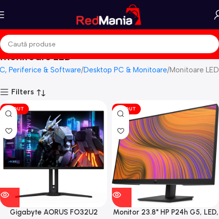
Monitoare LED
C, Periferice & Software
Desktop PC & Monitoare
Monitoare LED
Filters
VÎNDUT
VÎNDUT
Gigabyte AORUS FO32U2
Monitor 23.8" HP P24h G5, LED,