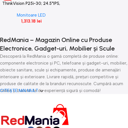
ThinkVision P25i-30; 24.5"IPS,
FHD (1920×1080), 16:9,
Monitoare LED
Brightness: 250 cd/m²,
1,313.18
lei
Contrast
RedMania – Magazin Online cu Produse
Electronice, Gadget-uri, Mobilier și Scule
Descoperă la RedMania o gamă completă de produse online:
componente electronice și PC, telefoane și gadget-uri, mobilier,
obiecte sanitare, scule și echipamente, produse de amenajări
interioare și exterioare. Livrare rapidă, prețuri competitive și
produse de calitate de la branduri recunoscute. Cumpără acum
online și bucură-te de experiență sigură și comodă!
CITEȘTE MAI MULT