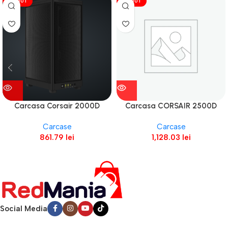
VÎNDUT
VÎNDUT
Carcasa Corsair 2000D
Carcasa CORSAIR 2500D
Airflow Mini-ITX NEGRU
AIRFLOW Micro ATX Dual
Carcase
Carcase
Chamber NEGRU
861.79
lei
1,128.03
lei
Social Media