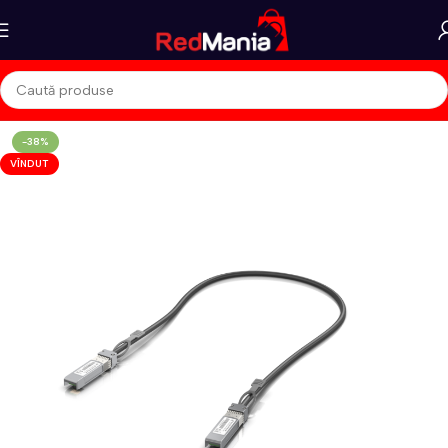
-38%
VÎNDUT