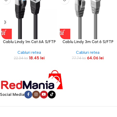
Cablu Lindy 1m Cat.6A S/FTP
Cablu Lindy 3m Cat.6 S/FTP
LSZH Network Cable, Black
LSZH Network, latime de
Cabluri retea
Cabluri retea
banda
18.45
lei
64.06
lei
22.34
lei
77.74
lei
Social Media