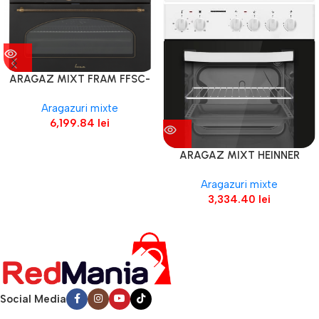
ARAGAZ MIXT FRAM FFSC-
S90MLITGCF-RBK
Aragazuri mixte
6,199.84
lei
ARAGAZ MIXT HEINNER
HFSC-S56E1HSWH
Aragazuri mixte
3,334.40
lei
Social Media