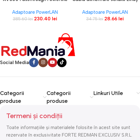
IEC C13, 2m, negru Technical
Starter Kit KIT: 2× MP300P
Adaptoare PowerLAN
Adaptoare PowerLAN
SPEED: 600
28.66
lei
230.40
lei
34.75
lei
385.60
lei
Social Media
Categorii
Categorii
Linkuri Utile
produse
produse
Termeni și condiții
Toate informațiile și materialele folosite în acest site sunt
rezervate în exclusivitate FORTE REDMAN EXCLUSIV S.R.L.