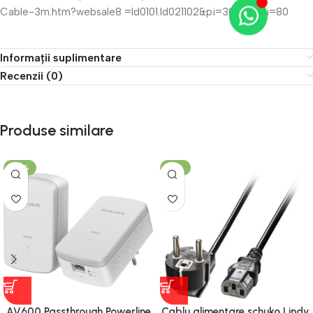
Cable-3m.htm?websale8 =ld0101.ld021102&pi=30336&ci=80
Informații suplimentare
Recenzii (0)
Produse similare
-40%
-18%
Cablu alimentare schuko Lindy
AV600 Passthrough Powerline