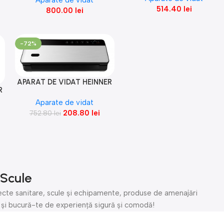
Aparate de vidat
514.40
lei
800.00
lei
-72%
APARAT DE VIDAT HEINNER
Adaugă În Coș
R
REINCARCABIL HAV-
Aparate de vidat
CRD80SS
208.80
lei
752.80
lei
 Scule
cte sanitare, scule și echipamente, produse de amenajări
e și bucură-te de experiență sigură și comodă!