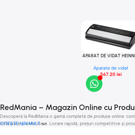
APARAT DE VIDAT HEINN
Adaugă În Coș
HAV-E110SS
Aparate de vidat
567.20
lei
RedMania – Magazin Online cu Produse
Descoperă la RedMania o gamă completă de produse online: compon
interioare și exterioare. Livrare rapidă, prețuri competitive și 
CITEȘTE MAI MULT