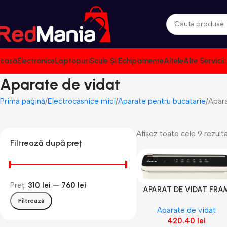
casă
Electronice
Laptopuri
Scule Și Echipamente
Altele
Alte Servici
Aparate de vidat
Prima pagină
Electrocasnice mici
Aparate pentru bucatarie
Apara
Afișez toate cele 9 rezult
Filtrează după preț
Preț:
310 lei
—
760 lei
APARAT DE VIDAT FRA
Adaugă În Coș
FAV-100CR-BK
Filtrează
Aparate de vidat
420.40
lei