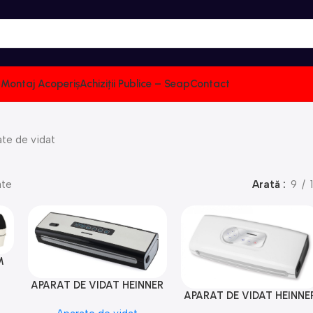
i: Montaj Acoperiș
Achiziții Publice – Seap
Contact
te de vidat
ate
Arată
9
M
APARAT DE VIDAT HEINNER
Adaugă În Coș
APARAT DE VIDAT HEINNE
Adaugă În Coș
HAV-130BKSS
HAV-140WH