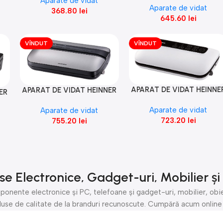
Aparate de vidat
Aparate de vidat
368.80
lei
645.60
lei
VÎNDUT
VÎNDUT
APARAT DE VIDAT HEINNE
Citește Mai Mult
APARAT DE VIDAT HEINNER
Citește Mai Mult
ER
HAV-EDC120WH
HAV-EDC120SS
Aparate de vidat
Aparate de vidat
723.20
lei
755.20
lei
 Electronice, Gadget-uri, Mobilier și
ente electronice și PC, telefoane și gadget-uri, mobilier, obie
produse de calitate de la branduri recunoscute. Cumpără acum onlin