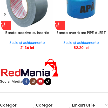
Banda adeziva cu insertie
Banda avertizare PIPE ALERT
DUCT TAPE gri latime 50mm
neadeziva polietilena albastra
Scule și echipamente
Scule și echipamente
L-50m g-0.17mm suport mesh
latime 100mm L-500m pentru
21.36
lei
82.20
lei
pentru reparatii ENERGO
avertizare conducte apa
ENERGO
Social Media
Categorii
Categorii
Linkuri Utile