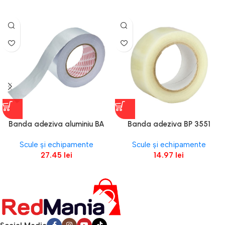
Banda adeziva aluminiu BA
Banda adeziva BP 3551
2356 latime 50mm L-50m
transparenta latime 50mm L-
Scule și echipamente
Scule și echipamente
pentru
33m g-0.15mm pentru
27.45
lei
14.97
lei
reparatii/montaj/instalatii
reparatii si imbinari folii sere
HVAC ENERGO
ENERGO