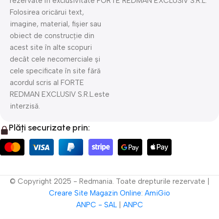
rezervate în exclusivitate FORTE REDMAN EXCLUSIV S.R.L.
Folosirea oricărui text,
imagine, material, fișier sau
obiect de construcție din
acest site în alte scopuri
decât cele necomerciale și
cele specificate în site fără
acordul scris al FORTE
REDMAN EXCLUSIV S.R.L.este
interzisă.
Plăți securizate prin:
© Copyright 2025 - Redmania. Toate drepturile rezervate |
Creare Site
Magazin Online
:
AmiGio
ANPC - SAL
|
ANPC