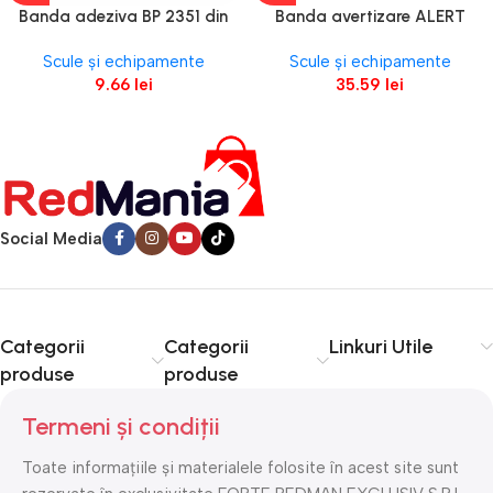
Banda adeziva BP 2351 din
Banda avertizare ALERT
PVC alba latime 50mm L-20m
neadeziva polietilena alb/rosu
Scule și echipamente
Scule și echipamente
g-0.13mm pentru matisat
latime 70mm L-200m g-
9.66
lei
35.59
lei
instalatii HVAC ENERGO
0.05mm pentru delimitare
zone de lucru ENERGO
Social Media
Categorii
Categorii
Linkuri Utile
produse
produse
Termeni și condiții
Toate informațiile și materialele folosite în acest site sunt