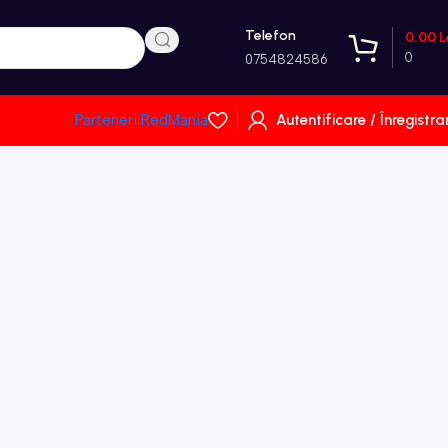
Telefon
0.00
L
0
0754824586
Autentificare / Înregistra
Parteneri RedMania