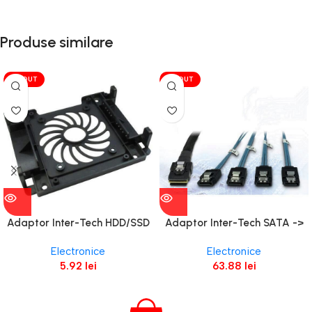
Produse similare
VÎNDUT
VÎNDUT
Adaptor Inter-Tech HDD/SSD
Adaptor Inter-Tech SATA ->
de la 5.25” catre 3.5”/2.5”
SAS (SFF-8087 connector)
Electronice
Electronice
Cross-Over
5.92
lei
63.88
lei