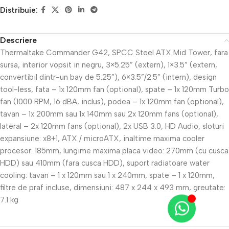
Distribuie:
Descriere
Thermaltake Commander G42, SPCC Steel ATX Mid Tower, fara
sursa, interior vopsit in negru, 3×5.25” (extern), 1×3.5” (extern,
convertibil dintr-un bay de 5.25”), 6×3.5”/2.5” (intern), design
tool-less, fata – 1x 120mm fan (optional), spate – 1x 120mm Turbo
fan (1000 RPM, 16 dBA, inclus), podea – 1x 120mm fan (optional),
tavan – 1x 200mm sau 1x 140mm sau 2x 120mm fans (optional),
lateral – 2x 120mm fans (optional), 2x USB 3.0, HD Audio, sloturi
expansiune: x8+1, ATX / microATX, inaltime maxima cooler
procesor: 185mm, lungime maxima placa video: 270mm (cu cusca
HDD) sau 410mm (fara cusca HDD), suport radiatoare water
cooling: tavan – 1 x 120mm sau 1 x 240mm, spate – 1 x 120mm,
filtre de praf incluse, dimensiuni: 487 x 244 x 493 mm, greutate:
7.1 kg