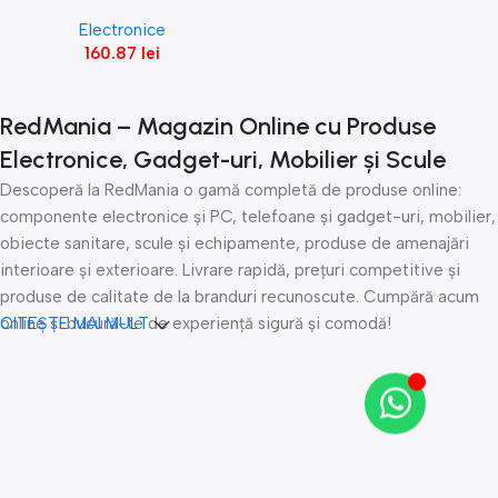
400X E6
Electronice
160.87
lei
RedMania – Magazin Online cu Produse
Electronice, Gadget-uri, Mobilier și Scule
Descoperă la RedMania o gamă completă de produse online:
componente electronice și PC, telefoane și gadget-uri, mobilier,
obiecte sanitare, scule și echipamente, produse de amenajări
interioare și exterioare. Livrare rapidă, prețuri competitive și
produse de calitate de la branduri recunoscute. Cumpără acum
online și bucură-te de experiență sigură și comodă!
CITEȘTE MAI MULT