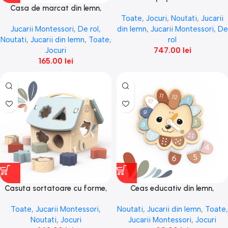
accesorii, Speedy Monkey
Casa de marcat din lemn,
Toate
,
Jocuri
,
Noutati
,
Jucarii
Speedy Monkey
din lemn
,
Jucarii Montessori
,
De
Jucarii Montessori
,
De rol
,
rol
Noutati
,
Jucarii din lemn
,
Toate
,
747.00
lei
Jocuri
165.00
lei
Casuta sortatoare cu forme,
Ceas educativ din lemn,
Speedy Monkey
Speedy Monkey
Toate
,
Jucarii Montessori
,
Noutati
,
Jucarii din lemn
,
Toate
,
Noutati
,
Jocuri
Jucarii Montessori
,
Jocuri