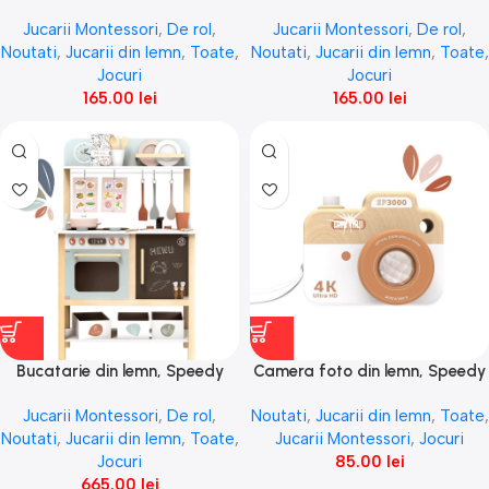
Speedy Monkey
Speedy Monkey
Jucarii Montessori
,
De rol
,
Jucarii Montessori
,
De rol
,
Noutati
,
Jucarii din lemn
,
Toate
,
Noutati
,
Jucarii din lemn
,
Toate
,
Jocuri
Jocuri
165.00
lei
165.00
lei
Bucatarie din lemn, Speedy
Camera foto din lemn, Speedy
Monkey
Monkey
Jucarii Montessori
,
De rol
,
Noutati
,
Jucarii din lemn
,
Toate
,
Noutati
,
Jucarii din lemn
,
Toate
,
Jucarii Montessori
,
Jocuri
Jocuri
85.00
lei
665.00
lei