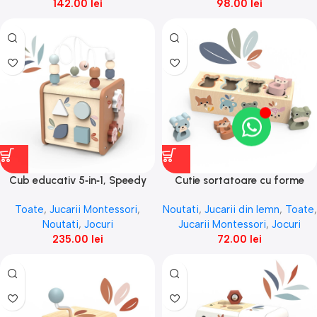
142.00
lei
98.00
lei
Cub educativ 5‑in‑1, Speedy
Cutie sortatoare cu forme
Monkey
animale din lemn, Speedy
Toate
,
Jucarii Montessori
,
Noutati
,
Jucarii din lemn
,
Toate
,
Monkey
Noutati
,
Jocuri
Jucarii Montessori
,
Jocuri
235.00
lei
72.00
lei