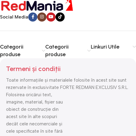
Social Media
Categorii
Categorii
Linkuri Utile
produse
produse
Termeni și condiții
Toate informațiile și materialele folosite în acest site sunt
rezervate în exclusivitate FORTE REDMAN EXCLUSIV S.R.L.
Folosirea oricărui text,
imagine, material, fișier sau
obiect de construcție din
acest site în alte scopuri
decât cele necomerciale și
cele specificate în site fără