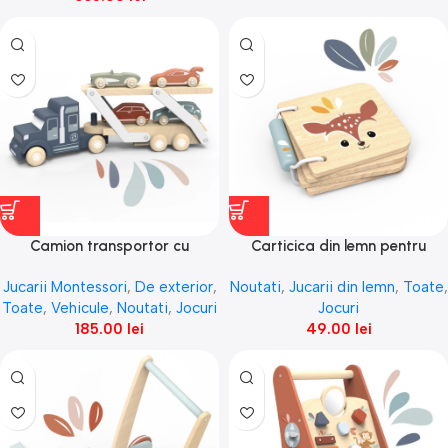
Camion transportor cu
Carticica din lemn pentru
masinute, Speedy Monkey
bebelusi, Speedy Monkey
Jucarii Montessori
,
De exterior
,
Noutati
,
Jucarii din lemn
,
Toate
,
Toate
,
Vehicule
,
Noutati
,
Jocuri
Jocuri
185.00
lei
49.00
lei