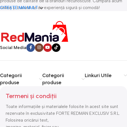
produse de calitate de la branduri recunoscute. Cumpără acum
online și bucură-te de experiență sigură și comodă!
CITEȘTE MAI MULT
Social Media
Categorii
Categorii
Linkuri Utile
produse
produse
Termeni și condiții
Toate informațiile și materialele folosite în acest site sunt
rezervate în exclusivitate FORTE REDMAN EXCLUSIV S.R.L.
Folosirea oricărui text,