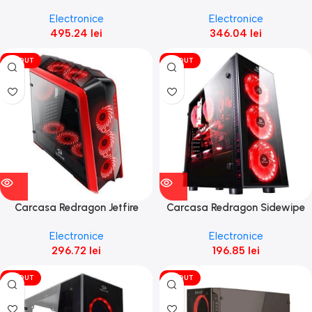
Gaming Case neagra
neagra cu rosu
Electronice
Electronice
495.24
lei
346.04
lei
VÎNDUT
VÎNDUT
Carcasa Redragon Jetfire
Carcasa Redragon Sidewipe
neagra cu rosu Open Box
Gaming Case neagra
Electronice
Electronice
296.72
lei
196.85
lei
VÎNDUT
VÎNDUT