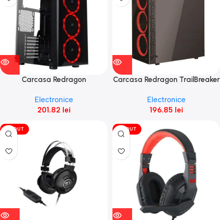
Carcasa Redragon
Carcasa Redragon TrailBreaker
Thundercracker neagra
neagra
Electronice
Electronice
201.82
lei
196.85
lei
VÎNDUT
VÎNDUT