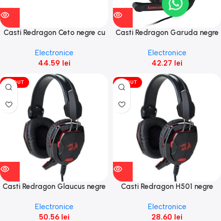
Casti Redragon Ceto negre cu
Casti Redragon Garuda negre
rosu Open Box
Electronice
Electronice
44.59
lei
42.27
lei
VÎNDUT
VÎNDUT
Casti Redragon Glaucus negre
Casti Redragon H501 negre
Open Box
Electronice
Electronice
50.56
lei
28.60
lei