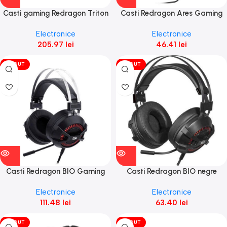
Casti gaming Redragon Triton
Casti Redragon Ares Gaming
Electronice
Electronice
205.97
lei
46.41
lei
VÎNDUT
VÎNDUT
Casti Redragon BIO Gaming
Casti Redragon BIO negre
Headset
Open Box
Electronice
Electronice
111.48
lei
63.40
lei
VÎNDUT
VÎNDUT