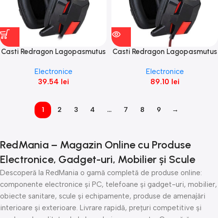
Casti Redragon Lagopasmutus
Casti Redragon Lagopasmutus
2
negre
Electronice
Electronice
39.54
lei
89.10
lei
1
2
3
4
…
7
8
9
→
RedMania – Magazin Online cu Produse
Electronice, Gadget-uri, Mobilier și Scule
Descoperă la RedMania o gamă completă de produse online:
componente electronice și PC, telefoane și gadget-uri, mobilier,
obiecte sanitare, scule și echipamente, produse de amenajări
interioare și exterioare. Livrare rapidă, prețuri competitive și