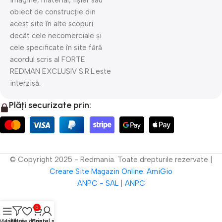
imagine, material, fișier sau
obiect de construcție din
acest site în alte scopuri
decât cele necomerciale și
cele specificate în site fără
acordul scris al FORTE
REDMAN EXCLUSIV S.R.L.este
interzisă.
Plăți securizate prin:
© Copyright 2025 - Redmania. Toate drepturile rezervate |
Creare Site
Magazin Online
:
AmiGio
ANPC - SAL
|
ANPC
0
Meniu
Lista de dorințe
Filtre
Contul meu
Coș