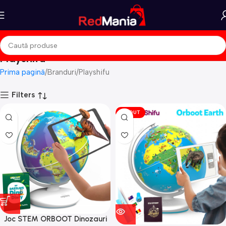
Playshifu
Prima pagină
Branduri
Playshifu
Filters
VÎNDUT
Joc STEM ORBOOT Dinozauri