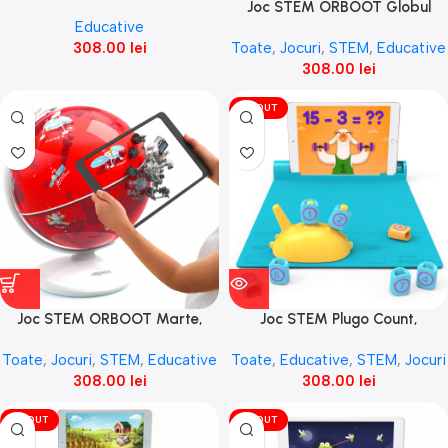
Joc STEM ORBOOT Globul
Educative
pamantesc
308.00
lei
Toate
,
Jocuri
,
STEM
,
Educative
308.00
lei
VÎNDUT
Joc STEM ORBOOT Marte,
Joc STEM Plugo Count,
Playshifu
Matematica, PlayShifu
Toate
,
Jocuri
,
STEM
,
Educative
Toate
,
Educative
,
STEM
,
Jocuri
308.00
lei
308.00
lei
VÎNDUT
VÎNDUT