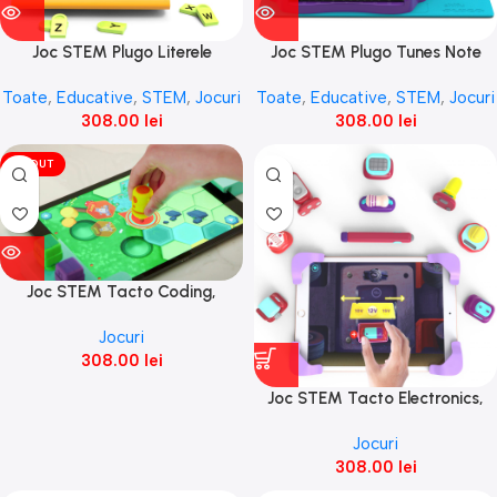
Joc STEM Plugo Literele
Joc STEM Plugo Tunes Note
alfabetului, PlayShifu
muzicale, PlayShifu
Toate
,
Educative
,
STEM
,
Jocuri
Toate
,
Educative
,
STEM
,
Jocuri
308.00
lei
308.00
lei
VÎNDUT
Joc STEM Tacto Coding,
PlayShifu
Jocuri
308.00
lei
Joc STEM Tacto Electronics,
PlayShifu
Jocuri
308.00
lei