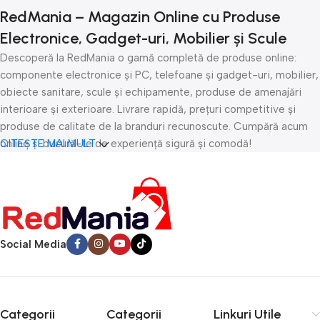
RedMania – Magazin Online cu Produse
Electronice, Gadget-uri, Mobilier și Scule
Descoperă la RedMania o gamă completă de produse online:
componente electronice și PC, telefoane și gadget-uri, mobilier,
obiecte sanitare, scule și echipamente, produse de amenajări
interioare și exterioare. Livrare rapidă, prețuri competitive și
produse de calitate de la branduri recunoscute. Cumpără acum
online și bucură-te de experiență sigură și comodă!
CITEȘTE MAI MULT
Social Media
Categorii
Categorii
Linkuri Utile