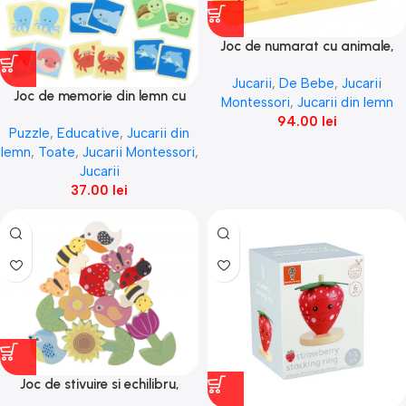
Joc de numarat cu animale,
Orange Tree Toys
Jucarii
,
De Bebe
,
Jucarii
Joc de memorie din lemn cu
Montessori
,
Jucarii din lemn
vietatiile marii, Orange Tree
94.00
lei
Puzzle
,
Educative
,
Jucarii din
Toys
lemn
,
Toate
,
Jucarii Montessori
,
Jucarii
37.00
lei
Joc de stivuire si echilibru,
Orange Tree Toys