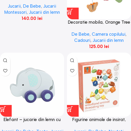
Toys
Jucarii
,
De Bebe
,
Jucarii
Montessori
,
Jucarii din lemn
140.00
lei
Decoratie mobila, Orange Tree
Toys
De Bebe
,
Camera copilului
,
Cadouri
,
Jucarii din lemn
125.00
lei
Elefant – jucarie din lemn cu
Figurine animale de insirat,
roti, Orange Tree Toys
Orange Tree Toys