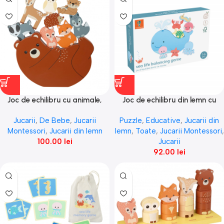
Joc de echilibru cu animale,
Joc de echilibru din lemn cu
Orange Tree Toys
fauna marina, Orange Tree
Jucarii
,
De Bebe
,
Jucarii
Puzzle
,
Educative
,
Jucarii din
Toys
Montessori
,
Jucarii din lemn
lemn
,
Toate
,
Jucarii Montessori
,
100.00
lei
Jucarii
92.00
lei