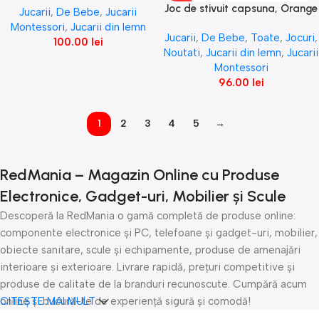
Joc de stivuit capsuna, Orange
Jucarii
,
De Bebe
,
Jucarii
Tree Toys
Montessori
,
Jucarii din lemn
Jucarii
,
De Bebe
,
Toate
,
Jocuri
,
100.00
lei
Noutati
,
Jucarii din lemn
,
Jucarii
Montessori
96.00
lei
1
2
3
4
5
→
RedMania – Magazin Online cu Produse
Electronice, Gadget-uri, Mobilier și Scule
Descoperă la RedMania o gamă completă de produse online:
componente electronice și PC, telefoane și gadget-uri, mobilier,
obiecte sanitare, scule și echipamente, produse de amenajări
interioare și exterioare. Livrare rapidă, prețuri competitive și
produse de calitate de la branduri recunoscute. Cumpără acum
online și bucură-te de experiență sigură și comodă!
CITEȘTE MAI MULT