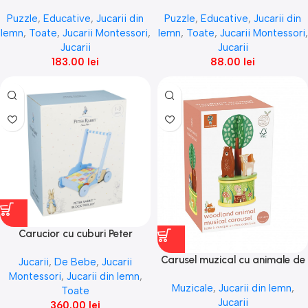
ferma, Orange Tree Toys
transport animale de ferma,
Puzzle
,
Educative
,
Jucarii din
Puzzle
,
Educative
,
Jucarii din
Orange Tree Toys
lemn
,
Toate
,
Jucarii Montessori
,
lemn
,
Toate
,
Jucarii Montessori
,
Jucarii
Jucarii
183.00
lei
88.00
lei
Carucior cu cuburi Peter
Rabbit™, Orange Tree Toys
Carusel muzical cu animale de
Jucarii
,
De Bebe
,
Jucarii
padure, Orange Tree Toys
Montessori
,
Jucarii din lemn
,
Muzicale
,
Jucarii din lemn
,
Toate
Jucarii
360.00
lei