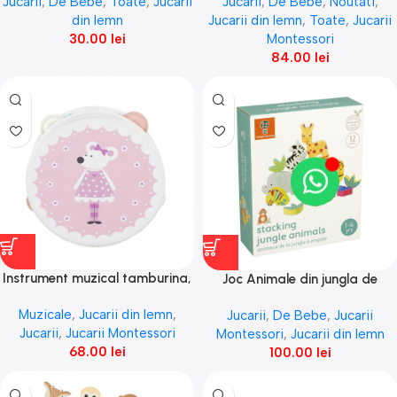
Jucarii
,
De Bebe
,
Toate
,
Jucarii
Jucarii
,
De Bebe
,
Noutati
,
din lemn
Jucarii din lemn
,
Toate
,
Jucarii
30.00
lei
Montessori
84.00
lei
Instrument muzical tamburina,
Joc Animale din jungla de
Orange Tree Toys
stivuit, Orange Tree Toys
Muzicale
,
Jucarii din lemn
,
Jucarii
,
De Bebe
,
Jucarii
Jucarii
,
Jucarii Montessori
Montessori
,
Jucarii din lemn
68.00
lei
100.00
lei