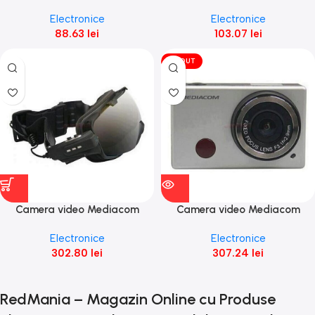
Bluetooth neagra Open Box
SmartSound Diamond D44
Electronice
Electronice
albastra Open Box
88.63
lei
103.07
lei
VÎNDUT
Camera video Mediacom
Camera video Mediacom
SkiMask HD
SportCam Xpro 120 HD Wi-Fi
Electronice
Electronice
302.80
lei
307.24
lei
RedMania – Magazin Online cu Produse