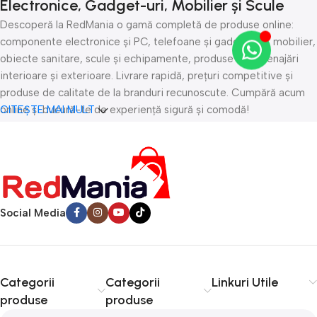
Electronice, Gadget-uri, Mobilier și Scule
Descoperă la RedMania o gamă completă de produse online:
componente electronice și PC, telefoane și gadget-uri, mobilier,
obiecte sanitare, scule și echipamente, produse de amenajări
interioare și exterioare. Livrare rapidă, prețuri competitive și
produse de calitate de la branduri recunoscute. Cumpără acum
online și bucură-te de experiență sigură și comodă!
CITEȘTE MAI MULT
Social Media
Categorii
Categorii
Linkuri Utile
produse
produse