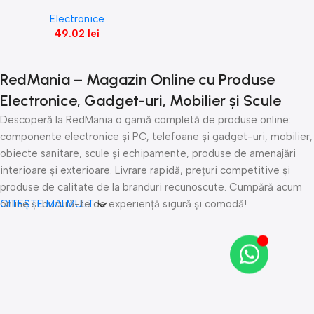
Open Box
Electronice
49.02
lei
RedMania – Magazin Online cu Produse
Electronice, Gadget-uri, Mobilier și Scule
Descoperă la RedMania o gamă completă de produse online:
componente electronice și PC, telefoane și gadget-uri, mobilier,
obiecte sanitare, scule și echipamente, produse de amenajări
interioare și exterioare. Livrare rapidă, prețuri competitive și
produse de calitate de la branduri recunoscute. Cumpără acum
online și bucură-te de experiență sigură și comodă!
CITEȘTE MAI MULT