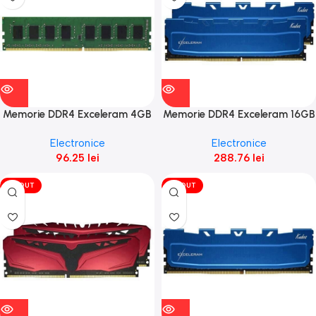
Memorie DDR4 Exceleram 4GB
Memorie DDR4 Exceleram 16GB
(1X4GB) 2400
(2x8GB) 2400 Blue Kudos
Electronice
Electronice
96.25
lei
288.76
lei
VÎNDUT
VÎNDUT