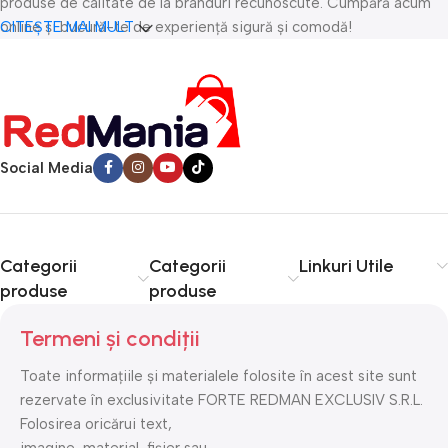
produse de calitate de la branduri recunoscute. Cumpără acum
online și bucură-te de experiență sigură și comodă!
CITEȘTE MAI MULT
Social Media
Categorii
Categorii
Linkuri Utile
produse
produse
Termeni și condiții
Toate informațiile și materialele folosite în acest site sunt
rezervate în exclusivitate FORTE REDMAN EXCLUSIV S.R.L.
Folosirea oricărui text,