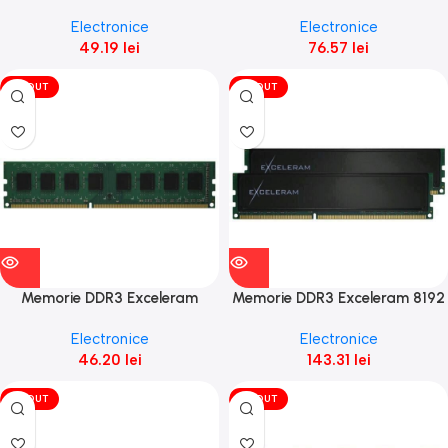
(1x2GB) 800 CL5
1600Mhz, Single module (1x
Electronice
Electronice
4096 MB)
49.19
lei
76.57
lei
VÎNDUT
VÎNDUT
Memorie DDR3 Exceleram
Memorie DDR3 Exceleram 8192
1600Mhz, Single module (1x
MB 1600Mhz, Dual Channel (2x
Electronice
Electronice
8192 MB)
4096 MB)
46.20
lei
143.31
lei
VÎNDUT
VÎNDUT