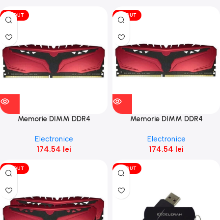
VÎNDUT
VÎNDUT
Memorie DIMM DDR4
Memorie DIMM DDR4
Exceleram 4GB 3000Mhz
Exceleram 8GB 3000Mhz
Electronice
Electronice
(1x4GB) Phoenix cu radiator
(1x8GB) Phoenix cu radiator
174.54
lei
174.54
lei
rosu
rosu
VÎNDUT
VÎNDUT