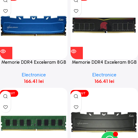
Memorie DDR4 Exceleram 8GB
Memorie DDR4 Exceleram 8GB
(1x8GB) 2400 Blue Kudos
(1x8GB) 2400 Red Series
Electronice
Electronice
166.41
lei
166.41
lei
VÎNDUT
VÎNDUT