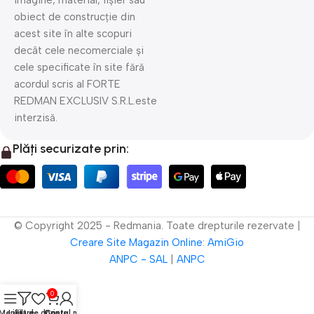
imagine, material, fișier sau
obiect de construcție din
acest site în alte scopuri
decât cele necomerciale și
cele specificate în site fără
acordul scris al FORTE
REDMAN EXCLUSIV S.R.L.este
interzisă.
Plăți securizate prin:
© Copyright 2025 - Redmania. Toate drepturile rezervate |
Creare Site
Magazin Online
:
AmiGio
ANPC - SAL
|
ANPC
0
Meniu
Lista de dorințe
Filtre
Contul meu
Coș