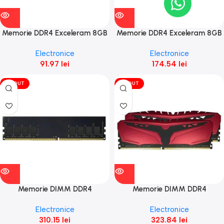
Memorie DDR4 Exceleram 8GB
Memorie DDR4 Exceleram 8GB
(1x8GB) 2666
3000Mhz (1x 8GB) Black
Electronice
Electronice
Kudos
91.97
lei
174.54
lei
VÎNDUT
VÎNDUT
Memorie DIMM DDR4
Memorie DIMM DDR4
Exceleram 16GB 2666Mhz
Exceleram 16GB 3000Mhz Dual
Electronice
Electronice
(1x16GB) fara radiator
Channel (2x8GB) Phoenix cu
310.15
lei
323.84
lei
radiator rosu