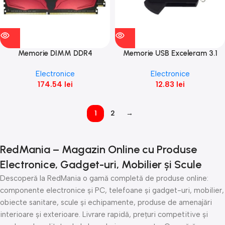
Memorie DIMM DDR4
Memorie USB Exceleram 3.1
Exceleram 8GB 3000Mhz Dual
Gen1 16GB P2
Electronice
Electronice
Channel (2x4GB) Phoenix cu
174.54
lei
12.83
lei
radiator rosu
1
2
→
RedMania – Magazin Online cu Produse
Electronice, Gadget-uri, Mobilier și Scule
Descoperă la RedMania o gamă completă de produse online:
componente electronice și PC, telefoane și gadget-uri, mobilier,
obiecte sanitare, scule și echipamente, produse de amenajări
interioare și exterioare. Livrare rapidă, prețuri competitive și