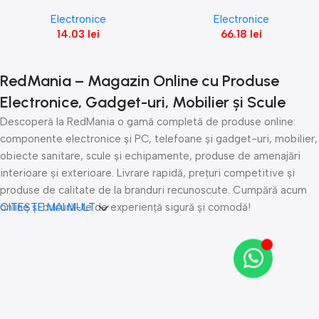
White mini hub
Cobra Reinforcement-Iron
Electronice
Electronice
14.03
lei
66.18
lei
RedMania – Magazin Online cu Produse
Electronice, Gadget-uri, Mobilier și Scule
Descoperă la RedMania o gamă completă de produse online:
componente electronice și PC, telefoane și gadget-uri, mobilier,
obiecte sanitare, scule și echipamente, produse de amenajări
interioare și exterioare. Livrare rapidă, prețuri competitive și
produse de calitate de la branduri recunoscute. Cumpără acum
online și bucură-te de experiență sigură și comodă!
CITEȘTE MAI MULT